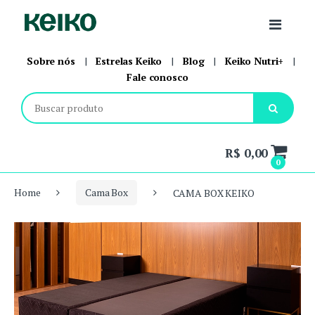
Skip to navigation
Skip to content
Sobre nós
|
Estrelas Keiko
|
Blog
|
Keiko Nutri+
|
Fale conosco
Botão para p
R$ 0,00
0
Home
Cama Box
CAMA BOX KEIKO