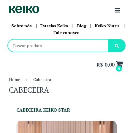
Skip to navigation
Skip to content
Sobre nós
|
Estrelas Keiko
|
Blog
|
Keiko Nutri+
|
Fale conosco
Botão para p
R$ 0,00
0
Home
Cabeceira
CABECEIRA
CABECEIRA KEIKO STAR